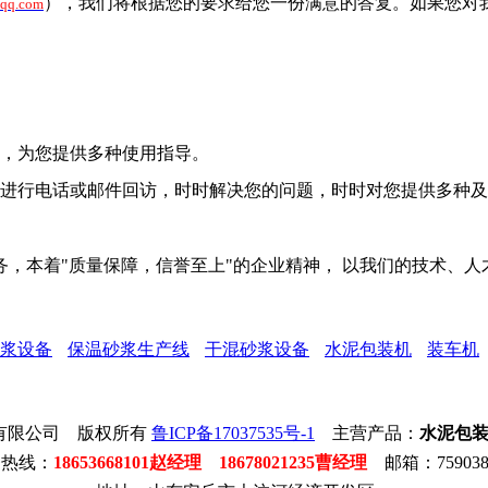
），我们将根据您的要求给您一份满意的答复。如果您对
qq.com
，为您提供多种使用指导。
进行电话或邮件回访，时时解决您的问题，时时对您提供多种及
本着"质量保障，信誉至上"的企业精神， 以我们的技术、人
浆设备
保温砂浆生产线
干混砂浆设备
水泥包装机
装车机
有限公司 版权所有
鲁ICP备17037535号-1
主营产品：
水泥包装
务热线：
18653668101赵经理 18678021235曹经理
邮箱：759038